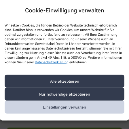
Cookie-Einwilligung verwalten
Wir setzen Cookies, die für den Betrieb der Website technisch erforderlich
sind. Darüber hinaus verwenden wir Cookies, um unsere Website für Sie
optimal zu gestalten und fortlaufend zu verbessern. Mit Ihrer Zustimmung
* Bitte füllen Sie die Pflichtfelder aus
geben wir Informationen zu Ihrer Verwendung unserer Website auch an
Drittanbieter weiter. Soweit dabei Daten in Ländern verarbeitet werden, in
denen kein angemessenes Datenschutzniveau besteht, stimmen Sie mit Ihrer
Ich erkläre mich damit einverstanden, dass die von mir angegebenen
Einwilligung zur Nutzung dieser Dienste auch der Verarbeitung Ihrer Daten in
Daten elektronisch erfasst und gespeichert und meine Daten an die
diesen Ländern gem. Artikel 49 Abs. 1 lit. a DSGVO zu. Weitere Informationen
von mir ausgesuchte Apotheke übergeben werden. Rechtsgrundlage
können Sie unserer
Datenschutzerklärung
entnehmen.
der Verarbeitung ist Art. 6 Abs. 1 lit. a DS-GVO. Die Einwilligung kann
jederzeit widerrufen werden, z.B. per E-Mail an
info@apotheke-
musterplatz.de
.
Alle akzeptieren
Ihre Daten werden ausschließlich zur Bearbeitung Ihrer Anfrage
verwendet. Weitere Informationen zum Datenschutz finden Sie unter
Nur notwendige akzeptieren
folgendem Link:
Datenschutz
.
Sind Sie ein Mensch? Dann wählen Sie bitte
den Stern
Einstellungen verwalten